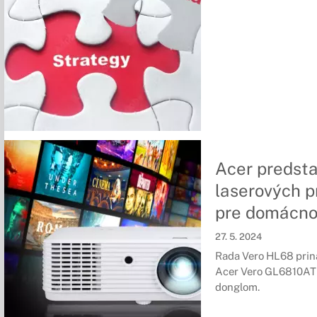
Acer predsta
laserových p
pre domácno
27. 5. 2024
Rada Vero HL68 priná
Acer Vero GL6810AT
donglom.