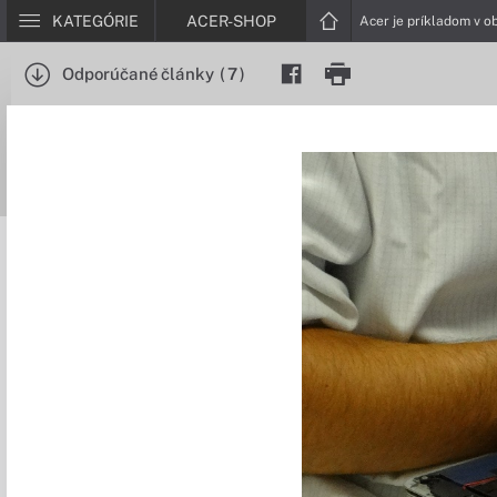
KATEGÓRIE
ACER-SHOP
Acer je príkladom v o
Odporúčané články
(
7
)