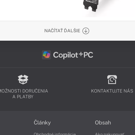
NAČÍTAŤ ĎALŠIE
MOŽNOSTI DORUČENIA
KONTAKTUJTE NÁS
A PLATBY
Články
Obsah
Obchodné informácie
Ako nakupovať