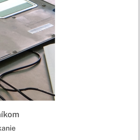
níkom
kanie