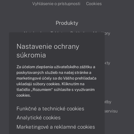
Vyhlásenie o prístupnosti
Cookies
Produkty
Notebooky
Tablety
Počítače
Monitory
Nastavenie ochrany
Články
súkromia
Obchodné informácie
Novinky
Produkty
Za účelom zlepšenia užívateľského zážitku a
Technológie
Videá
poskytovaných služieb na našej stránke a
marketingové účely sa do Vášho prehliadača
ukladajú súbory cookies. Kliknutím na
tlačidlo „Rozumiem“ súhlasíte s využívaním
Obsah
cookies.
Ako nakupovať
Možnosti doručenia a platby
Funkčné a technické cookies
Podpora a servis
Servisné služby
Cenník servisu
Analytické cookies
Marketingové a reklamné cookies
Kontakty