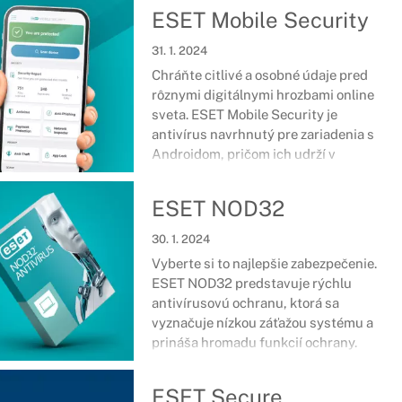
ESET Mobile Security
31. 1. 2024
Chráňte citlivé a osobné údaje pred
rôznymi digitálnymi hrozbami online
sveta. ESET Mobile Security je
antivírus navrhnutý pre zariadenia s
Androidom, pričom ich udrží v
bezpečí, nech ste kdekoľvek. Správa o
bezpečnosti, ochrana platieb, strážca
ESET NOD32
siete a množstvo ďalších nástrojov a
funkcií sa postará o špičkové
30. 1. 2024
zabezpečenie smartfónov či tabletov.
Vyberte si to najlepšie zabezpečenie.
ESET NOD32 predstavuje rýchlu
antivírusovú ochranu, ktorá sa
vyznačuje nízkou záťažou systému a
prináša hromadu funkcií ochrany.
ESET Secure