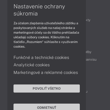
Nastavenie ochrany
Články
súkromia
Obchodné informácie
Novinky
Produkty
Za účelom zlepšenia užívateľského zážitku a
Technológie
Videá
poskytovaných služieb na našej stránke a
marketingové účely sa do Vášho prehliadača
ukladajú súbory cookies. Kliknutím na
tlačidlo „Rozumiem“ súhlasíte s využívaním
Obsah
cookies.
Ako nakupovať
Možnosti doručenia a platby
Funkčné a technické cookies
Podpora a servis
Servisné služby
Cenník servisu
Analytické cookies
Marketingové a reklamné cookies
Kontakty
043 4224 771
Obchodné oddelenie
POVOLIŤ VŠETKO
Servisné oddelenie
Reklamácia tovaru
TeamViewer (vzdialená podpora)
ODMIETNUŤ