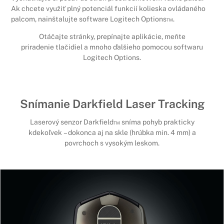
Ak chcete využiť plný potenciál funkcií kolieska ovládaného
palcom, nainštalujte software Logitech Options™.
Otáčajte stránky, prepínajte aplikácie, meňte
priradenie tlačidiel a mnoho ďalšieho pomocou softwaru
Logitech Options.
Snímanie Darkfield Laser Tracking
Laserový senzor Darkfield™ sníma pohyb prakticky
kdekoľvek – dokonca aj na skle (hrúbka min. 4 mm) a
povrchoch s vysokým leskom.