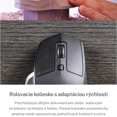
Rolovacie koliesko s adaptáciou rýchlosti
Prechádzejte dlhými dokumentami alebo webovými
stránkami rýchlejšie a ľahšie. Presné koliesko automaticky
prepína medzi posuvom po jednotlivých krokoch a extra