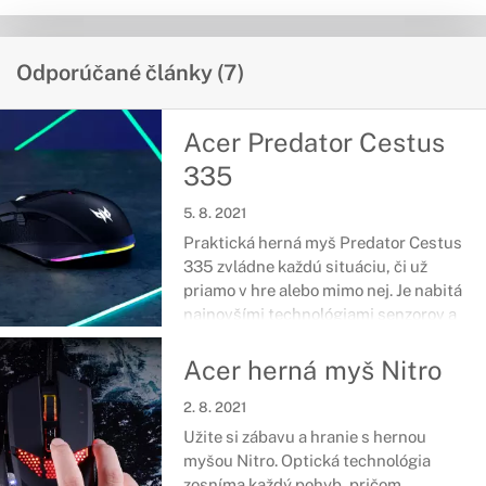
Odporúčané články (7)
Acer Predator Cestus
335
5. 8. 2021
Praktická herná myš Predator Cestus
335 zvládne každú situáciu, či už
priamo v hre alebo mimo nej. Je nabitá
najnovšími technológiami senzorov a
hyper rýchlym, nekonečným
posúvaním, vďaka ktorému budete o
Acer herná myš Nitro
krok vpred pred svojimi súpermi.
2. 8. 2021
Užite si zábavu a hranie s hernou
myšou Nitro. Optická technológia
zosníma každý pohyb, pričom