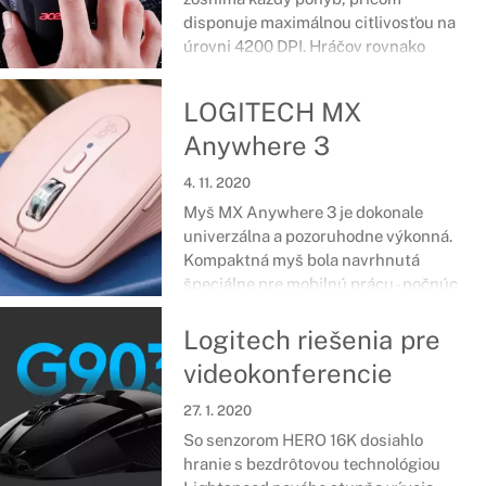
disponuje maximálnou citlivosťou na
úrovni 4200 DPI. Hráčov rovnako
poteší aj 8 programovateľných
tlačidiel či 6 farieb podsvietenia.
LOGITECH MX
Vďaka svojmu tvaru ľahko a pohodlne
Anywhere 3
padne do ruky a umožní naplno sa
venovať hre.
4. 11. 2020
Myš MX Anywhere 3 je dokonale
univerzálna a pozoruhodne výkonná.
Kompaktná myš bola navrhnutá
špeciálne pre mobilnú prácu - počnúc
home office kancelárií cez kaviarne až
po letiskové salóniky.
Logitech riešenia pre
videokonferencie
27. 1. 2020
So senzorom HERO 16K dosiahlo
hranie s bezdrôtovou technológiou