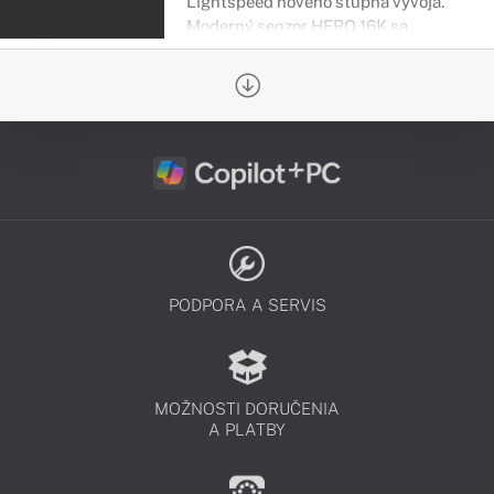
Lightspeed nového stupňa vývoja.
Moderný senzor HERO 16K sa
vyznačuje bezkonkurenčnou
výkonnosťou a najnižšou spotrebou
vo svojej triede.
PODPORA A SERVIS
MOŽNOSTI DORUČENIA
A PLATBY