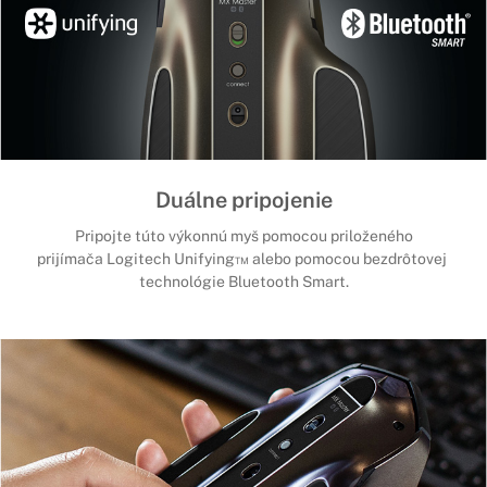
Duálne pripojenie
Pripojte túto výkonnú myš pomocou priloženého
prijímača Logitech Unifying™ alebo pomocou bezdrôtovej
technológie Bluetooth Smart.