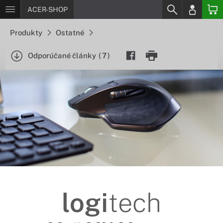
ACER-SHOP
Produkty
Ostatné
Odporúčané články
(
7
)
logi
tech