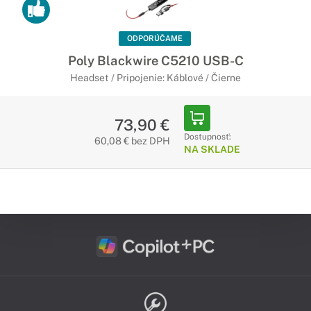
Stvorené pre Vaše hranie
Herné slúchadlá sú prispôsobené na to, aby splnili
podmienky každého hráča. Komunikujte so spoluhráčmi a
ODPORÚČAME
vychutnávajte si plný a čistý zvuk pri Vašich hrách.
Poly Blackwire C5210 USB-C
Headset / Pripojenie: Káblové / Čierne
73,90 €
Dostupnosť:
60,08 € bez DPH
NA SKLADE