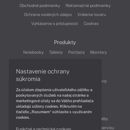
Obchodné podmienky
Reklamačné podmienky
Ochrana osobných údajov
Vrátenie tovaru
Vyhlásenie o prístupnosti
Cookies
Produkty
Notebooky
Tablety
Počítače
Monitory
Články
Nastavenie ochrany
súkromia
Obchodné informácie
Novinky
Produkty
Za účelom zlepšenia užívateľského zážitku a
Technológie
Videá
poskytovaných služieb na našej stránke a
marketingové účely sa do Vášho prehliadača
ukladajú súbory cookies. Kliknutím na
Obsah
tlačidlo „Rozumiem“ súhlasíte s využívaním
cookies.
Ako nakupovať
Možnosti doručenia a platby
Podpora a servis
Servisné služby
Cenník servisu
Funkčné a technické cookies