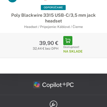
Stvorené pre Vaše hranie
ODPORÚČAME
Herné slúchadlá sú prispôsobené na to, aby splnili
podmienky každého hráča. Komunikujte so spoluhráčmi a
Poly Blackwire 3315 USB-C/3,5 mm jack
vychutnávajte si plný a čistý zvuk pri Vašich hrách.
headset
Headset / Pripojenie: Káblové / Čierne
39,90 €
Dostupnosť:
32,44 € bez DPH
NA SKLADE