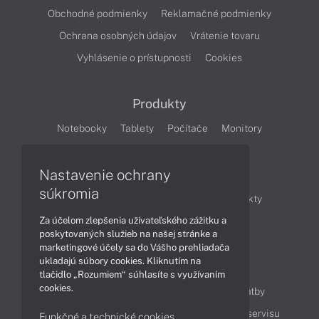
Obchodné podmienky
Reklamačné podmienky
Ochrana osobných údajov
Vrátenie tovaru
Vyhlásenie o prístupnosti
Cookies
Produkty
Notebooky
Tablety
Počítače
Monitory
Články
Nastavenie ochrany
súkromia
Obchodné informácie
Novinky
Produkty
Za účelom zlepšenia užívateľského zážitku a
Technológie
Videá
poskytovaných služieb na našej stránke a
marketingové účely sa do Vášho prehliadača
ukladajú súbory cookies. Kliknutím na
Obsah
tlačidlo „Rozumiem“ súhlasíte s využívaním
cookies.
Ako nakupovať
Možnosti doručenia a platby
Podpora a servis
Servisné služby
Cenník servisu
Funkčné a technické cookies