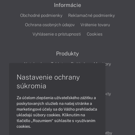
Informácie
Obchodné podmienky
Reklamačné podmienky
Ochrana osobných údajov
Vrátenie tovaru
Vyhlásenie o prístupnosti
Cookies
Produkty
Notebooky
Tablety
Počítače
Monitory
Nastavenie ochrany
Články
súkromia
Obchodné informácie
Novinky
Produkty
Za účelom zlepšenia užívateľského zážitku a
Technológie
Videá
poskytovaných služieb na našej stránke a
marketingové účely sa do Vášho prehliadača
ukladajú súbory cookies. Kliknutím na
tlačidlo „Rozumiem“ súhlasíte s využívaním
Obsah
cookies.
Ako nakupovať
Možnosti doručenia a platby