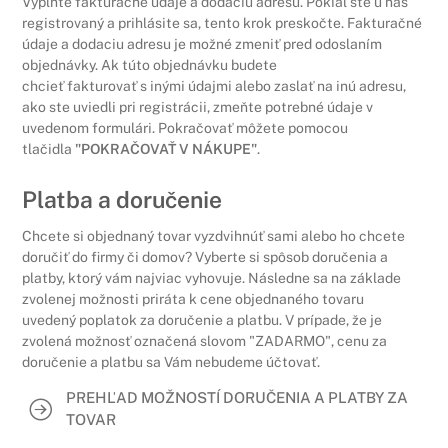
Vyplňte fakturačné údaje a dodaciu adresu. Pokiaľ ste u nás
registrovaný a prihlásite sa, tento krok preskočte. Fakturačné
údaje a dodaciu adresu je možné zmeniť pred odoslaním
objednávky. Ak túto objednávku budete
chcieť fakturovať s inými údajmi alebo zaslať na inú adresu,
ako ste uviedli pri registrácii, zmeňte potrebné údaje v
uvedenom formulári. Pokračovať môžete pomocou
tlačidla
"POKRAČOVAŤ V NÁKUPE"
.
Platba a doručenie
Chcete si objednaný tovar vyzdvihnúť sami alebo ho chcete
doručiť do firmy či domov? Vyberte si spôsob doručenia a
platby, ktorý vám najviac vyhovuje. Následne sa na základe
zvolenej možnosti priráta k cene objednaného tovaru
uvedený poplatok za doručenie a platbu. V prípade, že je
zvolená možnosť označená slovom "ZADARMO", cenu za
doručenie a platbu sa Vám nebudeme účtovať.
PREHĽAD MOŽNOSTÍ DORUČENIA A PLATBY ZA
TOVAR