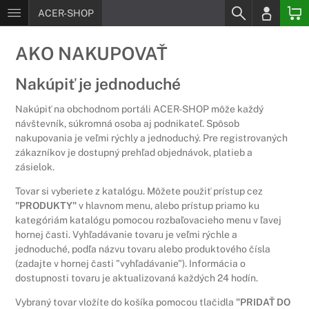
ACER-SHOP
AKO NAKUPOVAŤ
Nakúpiť je jednoduché
Nakúpiť na obchodnom portáli ACER-SHOP môže každý
návštevník, súkromná osoba aj podnikateľ. Spôsob
nakupovania je veľmi rýchly a jednoduchý. Pre registrovaných
zákazníkov je dostupný prehľad objednávok, platieb a
zásielok.
Tovar si vyberiete z katalógu. Môžete použiť prístup cez
"PRODUKTY"
v hlavnom menu, alebo prístup priamo ku
kategóriám katalógu pomocou rozbaľovacieho menu v ľavej
hornej časti. Vyhľadávanie tovaru je veľmi rýchle a
jednoduché, podľa názvu tovaru alebo produktového čísla
(zadajte v hornej časti "vyhľadávanie"). Informácia o
dostupnosti tovaru je aktualizovaná každých 24 hodín.
Vybraný tovar vložíte do košíka pomocou tlačidla
"PRIDAŤ DO