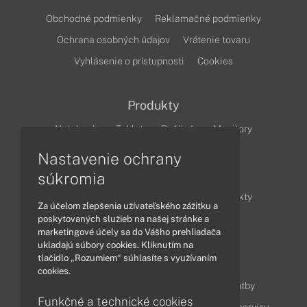
Obchodné podmienky
Reklamačné podmienky
Ochrana osobných údajov
Vrátenie tovaru
Vyhlásenie o prístupnosti
Cookies
Produkty
Notebooky
Tablety
Počítače
Monitory
Nastavenie ochrany
Články
súkromia
Obchodné informácie
Novinky
Produkty
Za účelom zlepšenia užívateľského zážitku a
Technológie
Videá
poskytovaných služieb na našej stránke a
marketingové účely sa do Vášho prehliadača
ukladajú súbory cookies. Kliknutím na
tlačidlo „Rozumiem“ súhlasíte s využívaním
Obsah
cookies.
Ako nakupovať
Možnosti doručenia a platby
Funkčné a technické cookies