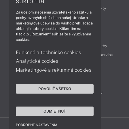
súkromia
Obchodné informácie
Novinky
Produkty
Za účelom zlepšenia užívateľského zážitku a
Technológie
Videá
poskytovaných služieb na našej stránke a
marketingové účely sa do Vášho prehliadača
ukladajú súbory cookies. Kliknutím na
tlačidlo „Rozumiem“ súhlasíte s využívaním
Obsah
cookies.
Ako nakupovať
Možnosti doručenia a platby
Funkčné a technické cookies
Podpora a servis
Servisné služby
Cenník servisu
Analytické cookies
Marketingové a reklamné cookies
Kontakty
043 4224 771
Obchodné oddelenie
POVOLIŤ VŠETKO
Servisné oddelenie
Reklamácia tovaru
TeamViewer (vzdialená podpora)
ODMIETNUŤ
PODROBNÉ NASTAVENIA