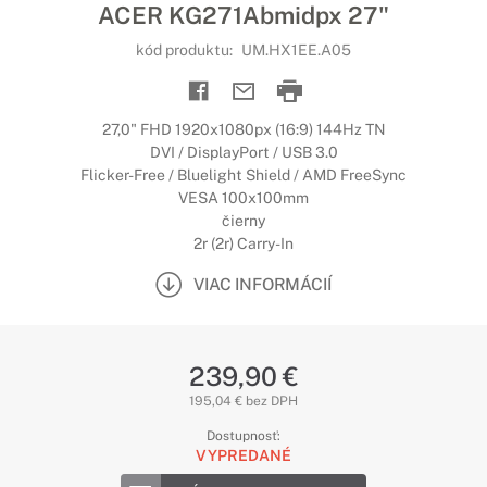
ACER KG271Abmidpx 27"
kód produktu:
UM.HX1EE.A05
27,0" FHD 1920x1080px (16:9) 144Hz TN
DVI / DisplayPort / USB 3.0
Flicker-Free / Bluelight Shield / AMD FreeSync
VESA 100x100mm
čierny
2r (2r) Carry-In
VIAC INFORMÁCIÍ
239,90 €
195,04 € bez DPH
Dostupnosť:
VYPREDANÉ