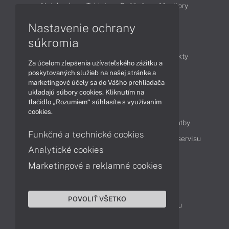
Notebooky
Tablety
Počítače
Monitory
Nastavenie ochrany
Články
súkromia
Obchodné informácie
Novinky
Produkty
Za účelom zlepšenia užívateľského zážitku a
Technológie
Videá
poskytovaných služieb na našej stránke a
marketingové účely sa do Vášho prehliadača
ukladajú súbory cookies. Kliknutím na
tlačidlo „Rozumiem“ súhlasíte s využívaním
Obsah
cookies.
Ako nakupovať
Možnosti doručenia a platby
Funkčné a technické cookies
Podpora a servis
Servisné služby
Cenník servisu
Analytické cookies
Marketingové a reklamné cookies
Kontakty
043 4224 771
Obchodné oddelenie
POVOLIŤ VŠETKO
Servisné oddelenie
Reklamácia tovaru
TeamViewer (vzdialená podpora)