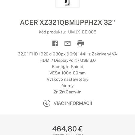
ACER XZ321QBMIJPPHZX 32"
kód produktu:
UM.JX1EE.005
32,0" FHD 1920x1080px (16:9) 144Hz Zakrivený VA
HDMI / DisplayPort / USB 3.0
Bluelight Shield
VESA 100x100mm
Výškovo nastaviteľný
čierny
2r (2r) Carry-In
VIAC INFORMÁCIÍ
464,80 €