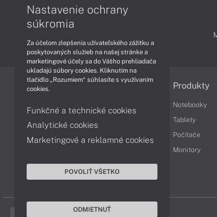
Nastavenie ochrany
súkromia
PODPORA A SERVIS
Za účelom zlepšenia užívateľského zážitku a
poskytovaných služieb na našej stránke a
marketingové účely sa do Vášho prehliadača
ukladajú súbory cookies. Kliknutím na
tlačidlo „Rozumiem“ súhlasíte s využívaním
Informácie
Produkty
cookies.
Obchodné podmienky
Notebooky
Funkčné a technické cookies
Reklamačné podmienky
Tablety
Analytické cookies
Ochrana osobných údajov
Počítače
Marketingové a reklamné cookies
Vrátenie tovaru
Monitory
Vyhlásenie o prístupnosti
POVOLIŤ VŠETKO
Cookies
ODMIETNUŤ