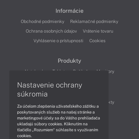
Informácie
Obchodné podmienky
Reklamačné podmienky
Ochrana osobných údajov
Vrátenie tovaru
Vyhlásenie o prístupnosti
Cookies
Produkty
Notebooky
Tablety
Počítače
Monitory
Nastavenie ochrany
Články
súkromia
Obchodné informácie
Novinky
Produkty
Za účelom zlepšenia užívateľského zážitku a
Technológie
Videá
poskytovaných služieb na našej stránke a
marketingové účely sa do Vášho prehliadača
ukladajú súbory cookies. Kliknutím na
tlačidlo „Rozumiem“ súhlasíte s využívaním
Obsah
cookies.