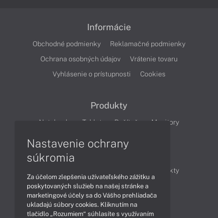
Informácie
Obchodné podmienky
Reklamačné podmienky
Ochrana osobných údajov
Vrátenie tovaru
Vyhlásenie o prístupnosti
Cookies
Produkty
Notebooky
Tablety
Počítače
Monitory
Nastavenie ochrany
Články
súkromia
Obchodné informácie
Novinky
Produkty
Za účelom zlepšenia užívateľského zážitku a
Technológie
Videá
poskytovaných služieb na našej stránke a
marketingové účely sa do Vášho prehliadača
ukladajú súbory cookies. Kliknutím na
tlačidlo „Rozumiem“ súhlasíte s využívaním
Obsah