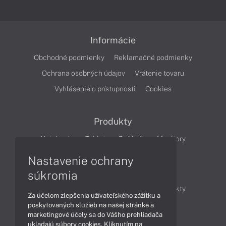
Informácie
Obchodné podmienky
Reklamačné podmienky
Ochrana osobných údajov
Vrátenie tovaru
Vyhlásenie o prístupnosti
Cookies
Produkty
Notebooky
Tablety
Počítače
Monitory
Nastavenie ochrany
Články
súkromia
Obchodné informácie
Novinky
Produkty
Za účelom zlepšenia užívateľského zážitku a
Technológie
Videá
poskytovaných služieb na našej stránke a
marketingové účely sa do Vášho prehliadača
ukladajú súbory cookies. Kliknutím na