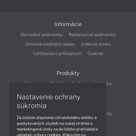
Informácie
Obchodné podmienky
Reklamačné podmienky
Ochrana osobných údajov
Vrátenie tovaru
Vyhlásenie o prístupnosti
Cookies
Produkty
Notebooky
Tablety
Počítače
Monitory
Nastavenie ochrany
Články
súkromia
Obchodné informácie
Novinky
Produkty
Za účelom zlepšenia užívateľského zážitku a
Technológie
Videá
poskytovaných služieb na našej stránke a
marketingové účely sa do Vášho prehliadača
ukladajú súbory cookies. Kliknutím na