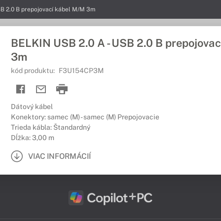
SB 2.0 B prepojovací kábel M/M 3m
BELKIN USB 2.0 A - USB 2.0 B prepojova
3m
kód produktu:
F3U154CP3M
Dátový kábel
Konektory: samec (M) - samec (M) Prepojovacie
Trieda kábla: Štandardný
Dĺžka: 3,00 m
VIAC INFORMÁCIÍ