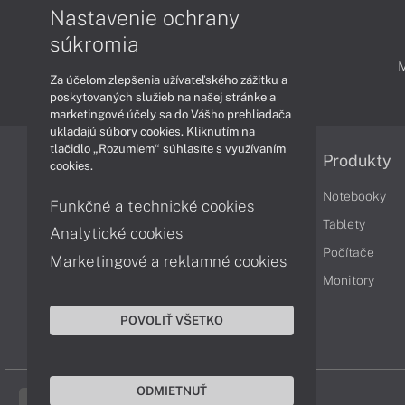
Nastavenie ochrany
súkromia
PODPORA A SERVIS
Za účelom zlepšenia užívateľského zážitku a
poskytovaných služieb na našej stránke a
marketingové účely sa do Vášho prehliadača
ukladajú súbory cookies. Kliknutím na
tlačidlo „Rozumiem“ súhlasíte s využívaním
Informácie
Produkty
cookies.
Obchodné podmienky
Notebooky
Funkčné a technické cookies
Reklamačné podmienky
Tablety
Analytické cookies
Ochrana osobných údajov
Počítače
Marketingové a reklamné cookies
Vrátenie tovaru
Monitory
Vyhlásenie o prístupnosti
POVOLIŤ VŠETKO
Cookies
ODMIETNUŤ