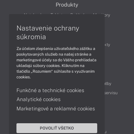
Produkty
Notebooky
Tablety
Počítače
Monitory
Nastavenie ochrany
Články
súkromia
Obchodné informácie
Novinky
Produkty
Za účelom zlepšenia užívateľského zážitku a
Technológie
Videá
poskytovaných služieb na našej stránke a
marketingové účely sa do Vášho prehliadača
ukladajú súbory cookies. Kliknutím na
tlačidlo „Rozumiem“ súhlasíte s využívaním
Obsah
cookies.
Ako nakupovať
Možnosti doručenia a platby
Funkčné a technické cookies
Podpora a servis
Servisné služby
Cenník servisu
Analytické cookies
Marketingové a reklamné cookies
Kontakty
043 4224 771
Obchodné oddelenie
POVOLIŤ VŠETKO
Servisné oddelenie
Reklamácia tovaru