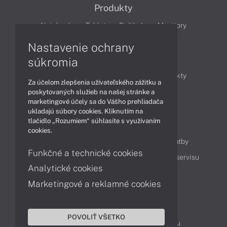
Produkty
Notebooky
Tablety
Počítače
Monitory
Nastavenie ochrany
Články
súkromia
Obchodné informácie
Novinky
Produkty
Za účelom zlepšenia užívateľského zážitku a
Technológie
Videá
poskytovaných služieb na našej stránke a
marketingové účely sa do Vášho prehliadača
ukladajú súbory cookies. Kliknutím na
tlačidlo „Rozumiem“ súhlasíte s využívaním
Obsah
cookies.
Ako nakupovať
Možnosti doručenia a platby
Funkčné a technické cookies
Podpora a servis
Servisné služby
Cenník servisu
Analytické cookies
Marketingové a reklamné cookies
Kontakty
043 4224 771
Obchodné oddelenie
POVOLIŤ VŠETKO
Servisné oddelenie
Reklamácia tovaru