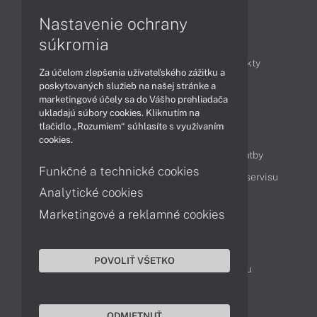
Nastavenie ochrany
Články
súkromia
Obchodné informácie
Novinky
Produkty
Za účelom zlepšenia užívateľského zážitku a
Technológie
Videá
poskytovaných služieb na našej stránke a
marketingové účely sa do Vášho prehliadača
ukladajú súbory cookies. Kliknutím na
tlačidlo „Rozumiem“ súhlasíte s využívaním
Obsah
cookies.
Ako nakupovať
Možnosti doručenia a platby
Funkčné a technické cookies
Podpora a servis
Servisné služby
Cenník servisu
Analytické cookies
Marketingové a reklamné cookies
Kontakty
043 4224 771
Obchodné oddelenie
POVOLIŤ VŠETKO
Servisné oddelenie
Reklamácia tovaru
TeamViewer (vzdialená podpora)
ODMIETNUŤ