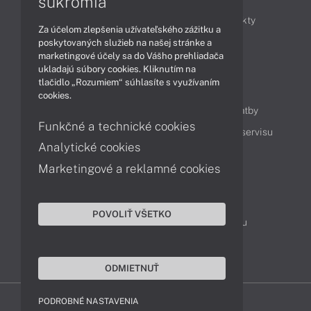
súkromia
Obchodné informácie
Novinky
Produkty
Za účelom zlepšenia užívateľského zážitku a
Technológie
Videá
poskytovaných služieb na našej stránke a
marketingové účely sa do Vášho prehliadača
ukladajú súbory cookies. Kliknutím na
tlačidlo „Rozumiem“ súhlasíte s využívaním
Obsah
cookies.
Ako nakupovať
Možnosti doručenia a platby
Funkčné a technické cookies
Podpora a servis
Servisné služby
Cenník servisu
Analytické cookies
Marketingové a reklamné cookies
Kontakty
043 4224 771
Obchodné oddelenie
POVOLIŤ VŠETKO
Servisné oddelenie
Reklamácia tovaru
TeamViewer (vzdialená podpora)
ODMIETNUŤ
PODROBNÉ NASTAVENIA