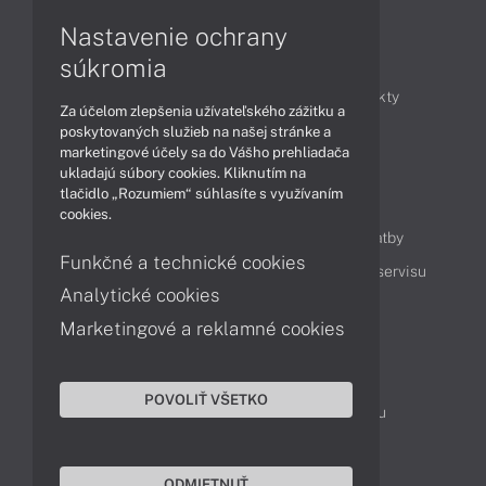
Nastavenie ochrany
Články
súkromia
Obchodné informácie
Novinky
Produkty
Za účelom zlepšenia užívateľského zážitku a
Technológie
Videá
poskytovaných služieb na našej stránke a
marketingové účely sa do Vášho prehliadača
ukladajú súbory cookies. Kliknutím na
tlačidlo „Rozumiem“ súhlasíte s využívaním
Obsah
cookies.
Ako nakupovať
Možnosti doručenia a platby
Funkčné a technické cookies
Podpora a servis
Servisné služby
Cenník servisu
Analytické cookies
Marketingové a reklamné cookies
Kontakty
043 4224 771
Obchodné oddelenie
POVOLIŤ VŠETKO
Servisné oddelenie
Reklamácia tovaru
TeamViewer (vzdialená podpora)
ODMIETNUŤ