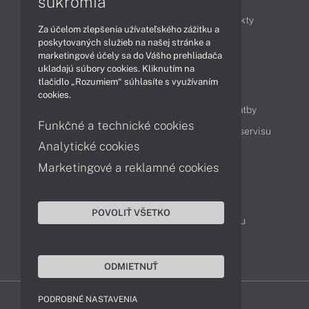
súkromia
Obchodné informácie
Novinky
Produkty
Za účelom zlepšenia užívateľského zážitku a
Technológie
Videá
poskytovaných služieb na našej stránke a
marketingové účely sa do Vášho prehliadača
ukladajú súbory cookies. Kliknutím na
tlačidlo „Rozumiem“ súhlasíte s využívaním
Obsah
cookies.
Ako nakupovať
Možnosti doručenia a platby
Funkčné a technické cookies
Podpora a servis
Servisné služby
Cenník servisu
Analytické cookies
Marketingové a reklamné cookies
Kontakty
043 4224 771
Obchodné oddelenie
POVOLIŤ VŠETKO
Servisné oddelenie
Reklamácia tovaru
TeamViewer (vzdialená podpora)
ODMIETNUŤ
PODROBNÉ NASTAVENIA