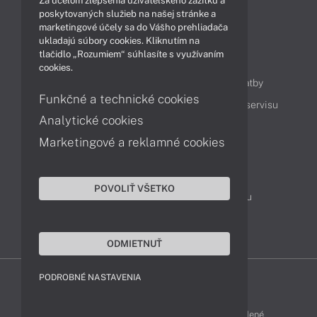
Za účelom zlepšenia užívateľského zážitku a
Technológie
Videá
poskytovaných služieb na našej stránke a
marketingové účely sa do Vášho prehliadača
ukladajú súbory cookies. Kliknutím na
tlačidlo „Rozumiem“ súhlasíte s využívaním
Obsah
cookies.
Ako nakupovať
Možnosti doručenia a platby
Funkčné a technické cookies
Podpora a servis
Servisné služby
Cenník servisu
Analytické cookies
Marketingové a reklamné cookies
Kontakty
043 4224 771
Obchodné oddelenie
POVOLIŤ VŠETKO
Servisné oddelenie
Reklamácia tovaru
TeamViewer (vzdialená podpora)
ODMIETNUŤ
PODROBNÉ NASTAVENIA
ACER-SHOP © 2011 - 2026 Všetky práva vyhradené