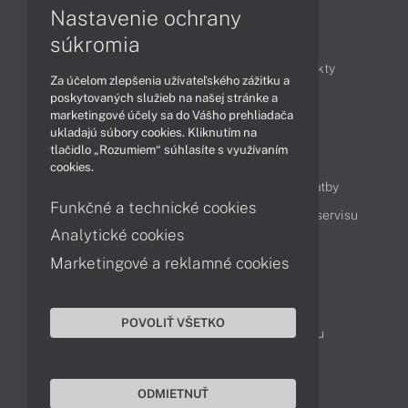
Nastavenie ochrany
Články
súkromia
Obchodné informácie
Novinky
Produkty
Za účelom zlepšenia užívateľského zážitku a
Technológie
Videá
poskytovaných služieb na našej stránke a
marketingové účely sa do Vášho prehliadača
ukladajú súbory cookies. Kliknutím na
tlačidlo „Rozumiem“ súhlasíte s využívaním
Obsah
cookies.
Ako nakupovať
Možnosti doručenia a platby
Funkčné a technické cookies
Podpora a servis
Servisné služby
Cenník servisu
Analytické cookies
Marketingové a reklamné cookies
Kontakty
043 4224 771
Obchodné oddelenie
POVOLIŤ VŠETKO
Servisné oddelenie
Reklamácia tovaru
TeamViewer (vzdialená podpora)
ODMIETNUŤ