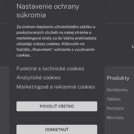
Nastavenie ochrany
súkromia
Za účelom zlepšenia užívateľského zážitku a
poskytovaných služieb na našej stránke a
marketingové účely sa do Vášho prehliadača
ukladajú súbory cookies. Kliknutím na
PODPORA A SERVIS
tlačidlo „Rozumiem“ súhlasíte s využívaním
cookies.
Funkčné a technické cookies
Analytické cookies
Informácie
Produkty
Marketingové a reklamné cookies
Obchodné podmienky
Notebooky
Reklamačné podmienky
Tablety
POVOLIŤ VŠETKO
Ochrana osobných údajov
Počítače
Vrátenie tovaru
Monitory
Vyhlásenie o prístupnosti
ODMIETNUŤ