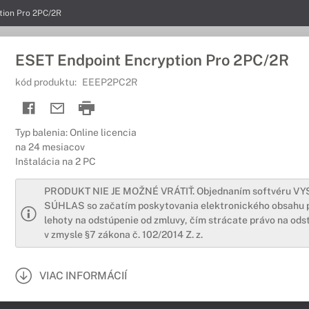
tion Pro 2PC/2R
ESET Endpoint Encryption Pro 2PC/2R
kód produktu:
EEEP2PC2R
Typ balenia: Online licencia
na 24 mesiacov
Inštalácia na 2 PC
PRODUKT NIE JE MOŽNÉ VRÁTIŤ. Objednaním softvéru V
SÚHLAS so začatím poskytovania elektronického obsahu 
lehoty na odstúpenie od zmluvy, čím strácate právo na ods
v zmysle §7 zákona č. 102/2014 Z. z.
VIAC INFORMÁCIÍ