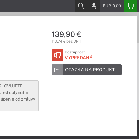
EUR
0,00
139,90 €
113,74 € bez DPH
Dostupnosť:
VYPREDANÉ
OTÁZKA NA PRODUKT
YSLOVUJETE
pred uplynutím
túpenie od zmluvy