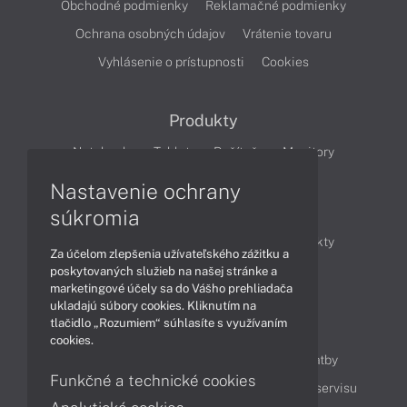
Obchodné podmienky
Reklamačné podmienky
Ochrana osobných údajov
Vrátenie tovaru
Vyhlásenie o prístupnosti
Cookies
Produkty
Notebooky
Tablety
Počítače
Monitory
Nastavenie ochrany
Články
súkromia
Obchodné informácie
Novinky
Produkty
Za účelom zlepšenia užívateľského zážitku a
Technológie
Videá
poskytovaných služieb na našej stránke a
marketingové účely sa do Vášho prehliadača
ukladajú súbory cookies. Kliknutím na
tlačidlo „Rozumiem“ súhlasíte s využívaním
Obsah
cookies.
Ako nakupovať
Možnosti doručenia a platby
Funkčné a technické cookies
Podpora a servis
Servisné služby
Cenník servisu