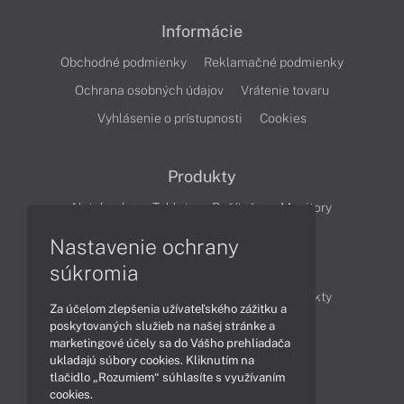
Informácie
Obchodné podmienky
Reklamačné podmienky
Ochrana osobných údajov
Vrátenie tovaru
Vyhlásenie o prístupnosti
Cookies
Produkty
Notebooky
Tablety
Počítače
Monitory
Nastavenie ochrany
Články
súkromia
Obchodné informácie
Novinky
Produkty
Za účelom zlepšenia užívateľského zážitku a
Technológie
Videá
poskytovaných služieb na našej stránke a
marketingové účely sa do Vášho prehliadača
ukladajú súbory cookies. Kliknutím na
tlačidlo „Rozumiem“ súhlasíte s využívaním
Obsah
cookies.