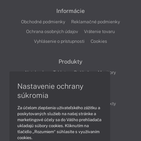
Informácie
Obchodné podmienky
Reklamačné podmienky
Ochrana osobných údajov
Vrátenie tovaru
Vyhlásenie o prístupnosti
Cookies
Produkty
Notebooky
Tablety
Počítače
Monitory
Nastavenie ochrany
Články
súkromia
Obchodné informácie
Novinky
Produkty
Za účelom zlepšenia užívateľského zážitku a
Technológie
Videá
poskytovaných služieb na našej stránke a
marketingové účely sa do Vášho prehliadača
ukladajú súbory cookies. Kliknutím na
tlačidlo „Rozumiem“ súhlasíte s využívaním
Obsah
cookies.