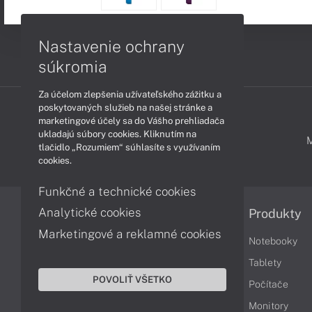
Nastavenie ochrany
súkromia
Za účelom zlepšenia užívateľského zážitku a
poskytovaných služieb na našej stránke a
marketingové účely sa do Vášho prehliadača
ukladajú súbory cookies. Kliknutím na
PODPORA A SERVIS
tlačidlo „Rozumiem“ súhlasíte s využívaním
cookies.
Funkčné a technické cookies
Analytické cookies
Informácie
Produkty
Marketingové a reklamné cookies
Obchodné podmienky
Notebooky
Reklamačné podmienky
Tablety
POVOLIŤ VŠETKO
Ochrana osobných údajov
Počítače
Vrátenie tovaru
Monitory