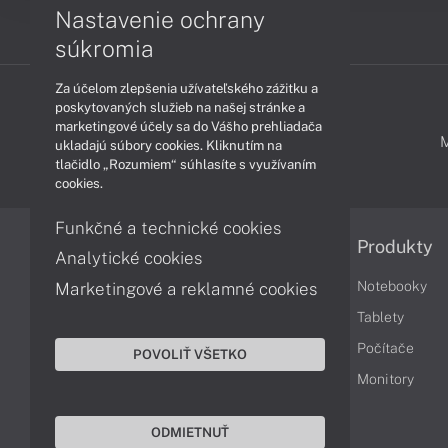
Nastavenie ochrany
súkromia
Za účelom zlepšenia užívateľského zážitku a
poskytovaných služieb na našej stránke a
marketingové účely sa do Vášho prehliadača
PODPORA A SERVIS
ukladajú súbory cookies. Kliknutím na
tlačidlo „Rozumiem“ súhlasíte s využívaním
cookies.
Funkčné a technické cookies
Informácie
Produkty
Analytické cookies
Obchodné podmienky
Notebooky
Marketingové a reklamné cookies
Reklamačné podmienky
Tablety
Ochrana osobných údajov
Počítače
POVOLIŤ VŠETKO
Vrátenie tovaru
Monitory
Vyhlásenie o prístupnosti
ODMIETNUŤ
Cookies