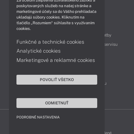
Za účelom zlepšenia užívateľského zážitku a
Technológie
Videá
poskytovaných služieb na našej stránke a
marketingové účely sa do Vášho prehliadača
ukladajú súbory cookies. Kliknutím na
tlačidlo „Rozumiem“ súhlasíte s využívaním
Obsah
cookies.
Ako nakupovať
Možnosti doručenia a platby
Funkčné a technické cookies
Podpora a servis
Servisné služby
Cenník servisu
Analytické cookies
Marketingové a reklamné cookies
Kontakty
043 4224 771
Obchodné oddelenie
POVOLIŤ VŠETKO
Servisné oddelenie
Reklamácia tovaru
TeamViewer (vzdialená podpora)
ODMIETNUŤ
PODROBNÉ NASTAVENIA
ACER-SHOP © 2011 - 2026 Všetky práva vyhradené