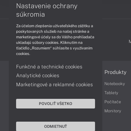
Nastavenie ochrany
súkromia
Za účelom zlepšenia užívateľského zážitku a
poskytovaných služieb na našej stránke a
marketingové účely sa do Vášho prehliadača
PODPORA A SERVIS
ukladajú súbory cookies. Kliknutím na
tlačidlo „Rozumiem“ súhlasíte s využívaním
cookies.
Funkčné a technické cookies
Informácie
Produkty
Analytické cookies
Obchodné podmienky
Notebooky
Marketingové a reklamné cookies
Reklamačné podmienky
Tablety
Ochrana osobných údajov
Počítače
POVOLIŤ VŠETKO
Vrátenie tovaru
Monitory
Vyhlásenie o prístupnosti
ODMIETNUŤ
Cookies