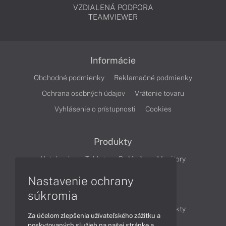
VZDIALENÁ PODPORA
TEAMVIEWER
Informácie
Obchodné podmienky
Reklamačné podmienky
Ochrana osobných údajov
Vrátenie tovaru
Vyhlásenie o prístupnosti
Cookies
Produkty
Notebooky
Tablety
Počítače
Monitory
Nastavenie ochrany
Články
súkromia
Obchodné informácie
Novinky
Produkty
Za účelom zlepšenia užívateľského zážitku a
Technológie
Videá
poskytovaných služieb na našej stránke a