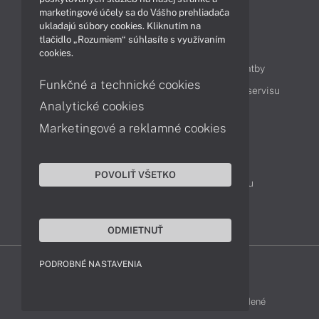
marketingové účely sa do Vášho prehliadača
ukladajú súbory cookies. Kliknutím na
tlačidlo „Rozumiem“ súhlasíte s využívaním
Obsah
cookies.
Ako nakupovať
Možnosti doručenia a platby
Funkčné a technické cookies
Podpora a servis
Servisné služby
Cenník servisu
Analytické cookies
Marketingové a reklamné cookies
Kontakty
043 4224 771
Obchodné oddelenie
POVOLIŤ VŠETKO
Servisné oddelenie
Reklamácia tovaru
TeamViewer (vzdialená podpora)
ODMIETNUŤ
PODROBNÉ NASTAVENIA
ACER-SHOP © 2011 - 2026 Všetky práva vyhradené