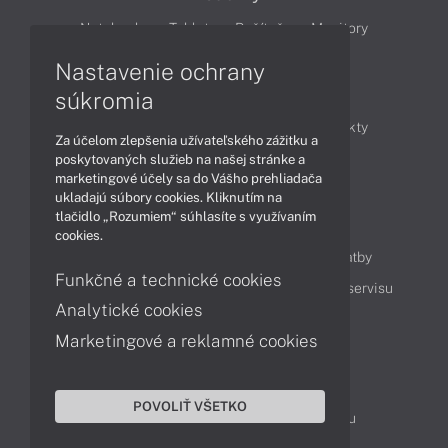
Notebooky
Tablety
Počítače
Monitory
Nastavenie ochrany
Články
súkromia
Obchodné informácie
Novinky
Produkty
Za účelom zlepšenia užívateľského zážitku a
Technológie
Videá
poskytovaných služieb na našej stránke a
marketingové účely sa do Vášho prehliadača
ukladajú súbory cookies. Kliknutím na
tlačidlo „Rozumiem“ súhlasíte s využívaním
Obsah
cookies.
Ako nakupovať
Možnosti doručenia a platby
Funkčné a technické cookies
Podpora a servis
Servisné služby
Cenník servisu
Analytické cookies
Marketingové a reklamné cookies
Kontakty
043 4224 771
Obchodné oddelenie
POVOLIŤ VŠETKO
Servisné oddelenie
Reklamácia tovaru