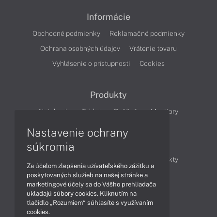
Informácie
Obchodné podmienky
Reklamačné podmienky
Ochrana osobných údajov
Vrátenie tovaru
Vyhlásenie o prístupnosti
Cookies
Produkty
Notebooky
Tablety
Počítače
Monitory
Nastavenie ochrany
Články
súkromia
Obchodné informácie
Novinky
Produkty
Za účelom zlepšenia užívateľského zážitku a
Technológie
Videá
poskytovaných služieb na našej stránke a
marketingové účely sa do Vášho prehliadača
ukladajú súbory cookies. Kliknutím na
tlačidlo „Rozumiem“ súhlasíte s využívaním
Obsah
cookies.