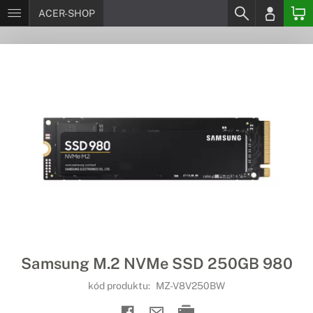
ACER-SHOP
Samsung M.2 NVMe SSD 250GB 980
kód produktu:
MZ-V8V250BW