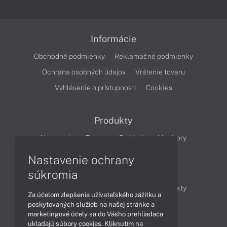
Informácie
Obchodné podmienky
Reklamačné podmienky
Ochrana osobných údajov
Vrátenie tovaru
Vyhlásenie o prístupnosti
Cookies
Produkty
Notebooky
Tablety
Počítače
Monitory
Nastavenie ochrany
Články
súkromia
Obchodné informácie
Novinky
Produkty
Za účelom zlepšenia užívateľského zážitku a
Technológie
Videá
poskytovaných služieb na našej stránke a
marketingové účely sa do Vášho prehliadača
ukladajú súbory cookies. Kliknutím na