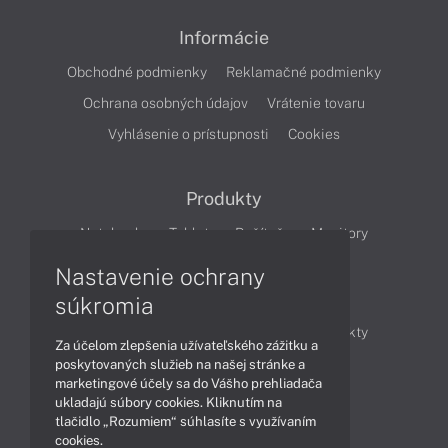
Informácie
Obchodné podmienky
Reklamačné podmienky
Ochrana osobných údajov
Vrátenie tovaru
Vyhlásenie o prístupnosti
Cookies
Produkty
Notebooky
Tablety
Počítače
Monitory
Nastavenie ochrany
Články
súkromia
Obchodné informácie
Novinky
Produkty
Za účelom zlepšenia užívateľského zážitku a
Technológie
Videá
poskytovaných služieb na našej stránke a
marketingové účely sa do Vášho prehliadača
ukladajú súbory cookies. Kliknutím na
tlačidlo „Rozumiem“ súhlasíte s využívaním
Obsah
cookies.