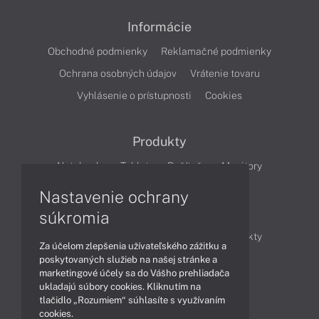
Informácie
Obchodné podmienky
Reklamačné podmienky
Ochrana osobných údajov
Vrátenie tovaru
Vyhlásenie o prístupnosti
Cookies
Produkty
Notebooky
Tablety
Počítače
Monitory
Nastavenie ochrany
Články
súkromia
Obchodné informácie
Novinky
Produkty
Za účelom zlepšenia užívateľského zážitku a
Technológie
Videá
poskytovaných služieb na našej stránke a
marketingové účely sa do Vášho prehliadača
ukladajú súbory cookies. Kliknutím na
tlačidlo „Rozumiem“ súhlasíte s využívaním
Obsah
cookies.