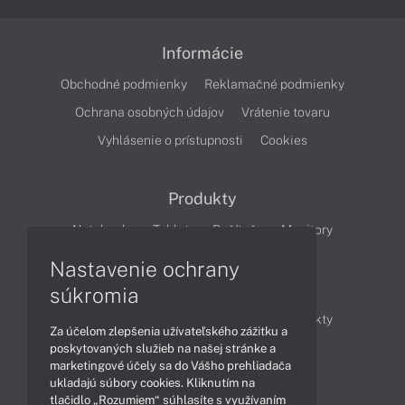
Informácie
Obchodné podmienky
Reklamačné podmienky
Ochrana osobných údajov
Vrátenie tovaru
Vyhlásenie o prístupnosti
Cookies
Produkty
Notebooky
Tablety
Počítače
Monitory
Nastavenie ochrany
Články
súkromia
Obchodné informácie
Novinky
Produkty
Za účelom zlepšenia užívateľského zážitku a
Technológie
Videá
poskytovaných služieb na našej stránke a
marketingové účely sa do Vášho prehliadača
ukladajú súbory cookies. Kliknutím na
tlačidlo „Rozumiem“ súhlasíte s využívaním