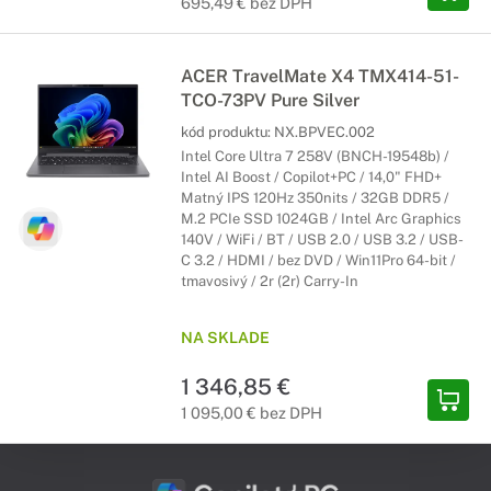
695,49 € bez DPH
ACER TravelMate X4 TMX414-51-
TCO-73PV Pure Silver
kód produktu:
NX.BPVEC.002
Intel Core Ultra 7 258V (BNCH-19548b) /
Intel AI Boost / Copilot+PC / 14,0" FHD+
Matný IPS 120Hz 350nits / 32GB DDR5 /
M.2 PCIe SSD 1024GB / Intel Arc Graphics
140V / WiFi / BT / USB 2.0 / USB 3.2 / USB-
C 3.2 / HDMI / bez DVD / Win11Pro 64-bit /
tmavosivý / 2r (2r) Carry-In
NA SKLADE
1 346,85 €
1 095,00 € bez DPH