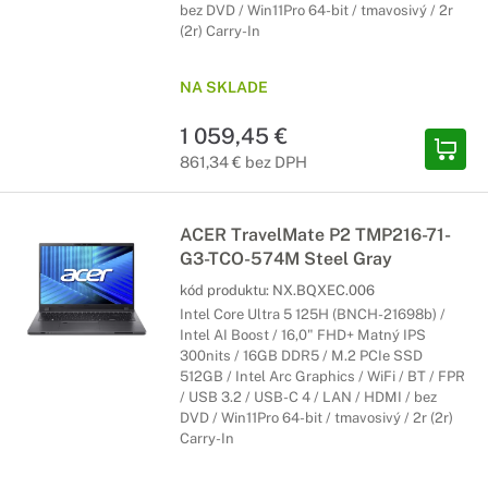
bez DVD / Win11Pro 64-bit / tmavosivý / 2r
(2r) Carry-In
NA SKLADE
1 059,45 €
861,34 € bez DPH
ACER TravelMate P2 TMP216-71-
G3-TCO-574M Steel Gray
kód produktu:
NX.BQXEC.006
Intel Core Ultra 5 125H (BNCH-21698b) /
Intel AI Boost / 16,0" FHD+ Matný IPS
300nits / 16GB DDR5 / M.2 PCIe SSD
512GB / Intel Arc Graphics / WiFi / BT / FPR
/ USB 3.2 / USB-C 4 / LAN / HDMI / bez
DVD / Win11Pro 64-bit / tmavosivý / 2r (2r)
Carry-In