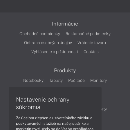
Informácie
Obchodné podmienky
Reklamačné podmienky
Ochrana osobných údajov
Vrátenie tovaru
Vyhlásenie o prístupnosti
Cookies
Produkty
Notebooky
Tablety
Počítače
Monitory
Články
Nastavenie ochrany
súkromia
Obchodné informácie
Novinky
Produkty
Za účelom zlepšenia užívateľského zážitku a
Technológie
Videá
poskytovaných služieb na našej stránke a
marketingové účely sa do Vášho prehliadača