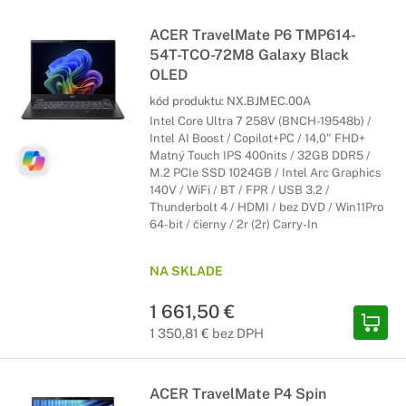
ACER TravelMate P6 TMP614-
54T-TCO-72M8 Galaxy Black
OLED
kód produktu:
NX.BJMEC.00A
Intel Core Ultra 7 258V (BNCH-19548b) /
Intel AI Boost / Copilot+PC / 14,0" FHD+
Matný Touch IPS 400nits / 32GB DDR5 /
M.2 PCIe SSD 1024GB / Intel Arc Graphics
140V / WiFi / BT / FPR / USB 3.2 /
Thunderbolt 4 / HDMI / bez DVD / Win11Pro
64-bit / čierny / 2r (2r) Carry-In
NA SKLADE
1 661,50 €
1 350,81 € bez DPH
ACER TravelMate P4 Spin