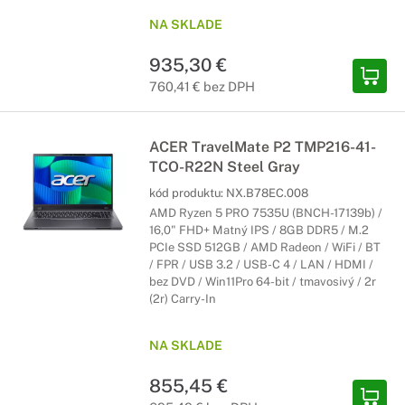
NA SKLADE
935,30 €
760,41 € bez DPH
ACER TravelMate P2 TMP216-41-
TCO-R22N Steel Gray
kód produktu:
NX.B78EC.008
AMD Ryzen 5 PRO 7535U (BNCH-17139b) /
16,0" FHD+ Matný IPS / 8GB DDR5 / M.2
PCIe SSD 512GB / AMD Radeon / WiFi / BT
/ FPR / USB 3.2 / USB-C 4 / LAN / HDMI /
bez DVD / Win11Pro 64-bit / tmavosivý / 2r
(2r) Carry-In
NA SKLADE
855,45 €