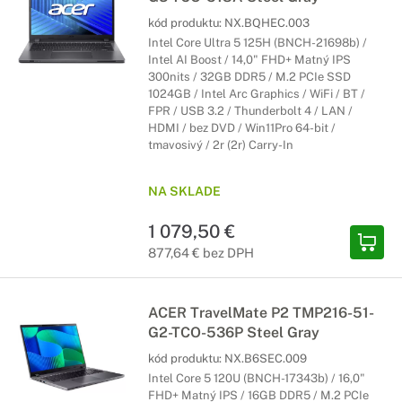
kód produktu:
NX.BQHEC.003
Intel Core Ultra 5 125H (BNCH-21698b) /
Intel AI Boost / 14,0" FHD+ Matný IPS
300nits / 32GB DDR5 / M.2 PCIe SSD
1024GB / Intel Arc Graphics / WiFi / BT /
FPR / USB 3.2 / Thunderbolt 4 / LAN /
HDMI / bez DVD / Win11Pro 64-bit /
tmavosivý / 2r (2r) Carry-In
NA SKLADE
1 079,50 €
877,64 € bez DPH
ACER TravelMate P2 TMP216-51-
G2-TCO-536P Steel Gray
kód produktu:
NX.B6SEC.009
Intel Core 5 120U (BNCH-17343b) / 16,0"
FHD+ Matný IPS / 16GB DDR5 / M.2 PCIe