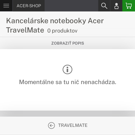
ACER-SHOP
Kancelárske notebooky Acer
TravelMate
0 produktov
Ako stvorené do kancelárie
ZOBRAZIŤ POPIS
Kancelárske notebooky Acer TravelMate prinášajú do
pracovného sveta spoľahlivosť a efektivitu, vďaka skvelým
komponentom a kvalitnému spracovaniu.
Momentálne sa tu nič nenachádza.
TRAVELMATE