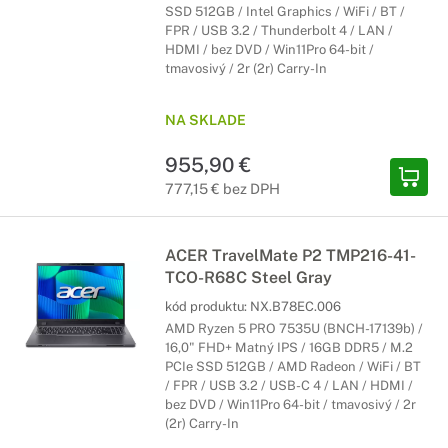
SSD 512GB / Intel Graphics / WiFi / BT /
FPR / USB 3.2 / Thunderbolt 4 / LAN /
HDMI / bez DVD / Win11Pro 64-bit /
tmavosivý / 2r (2r) Carry-In
NA SKLADE
955,90 €
777,15 € bez DPH
ACER TravelMate P2 TMP216-41-
TCO-R68C Steel Gray
kód produktu:
NX.B78EC.006
AMD Ryzen 5 PRO 7535U (BNCH-17139b) /
16,0" FHD+ Matný IPS / 16GB DDR5 / M.2
PCIe SSD 512GB / AMD Radeon / WiFi / BT
/ FPR / USB 3.2 / USB-C 4 / LAN / HDMI /
bez DVD / Win11Pro 64-bit / tmavosivý / 2r
(2r) Carry-In