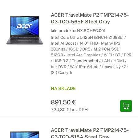
ACER TravelMate P2 TMP214-75-
G3-TCO-565F Steel Gray
kód produktu:
NX.BQHEC.001
Intel Core Ultra 5 125H (BNCH-21698b) /
Intel AI Boost / 14,0" FHD+ Matný IPS
300nits / 16GB DDR5 / M.2 PCIe SSD
512GB / Intel Arc Graphics / WiFi / BT / FPR
/ USB 3.2 / Thunderbolt 4 / LAN / HDMI /
bez DVD / Win11Pro 64-bit / tmavosivý / 2r
(2r) Carry-In
NA SKLADE
891,50 €
724,80 € bez DPH
ACER TravelMate P2 TMP214-75-
G3-TCO-518A Steel Gray