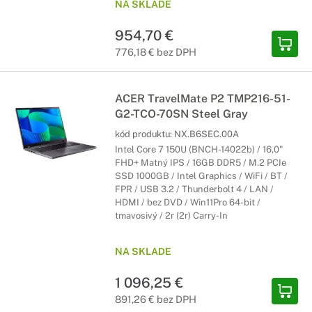
NA SKLADE
954,70 €
776,18 € bez DPH
ACER TravelMate P2 TMP216-51-
G2-TCO-70SN Steel Gray
kód produktu:
NX.B6SEC.00A
Intel Core 7 150U (BNCH-14022b) / 16,0"
FHD+ Matný IPS / 16GB DDR5 / M.2 PCIe
SSD 1000GB / Intel Graphics / WiFi / BT /
FPR / USB 3.2 / Thunderbolt 4 / LAN /
HDMI / bez DVD / Win11Pro 64-bit /
tmavosivý / 2r (2r) Carry-In
NA SKLADE
1 096,25 €
891,26 € bez DPH