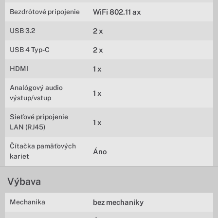
Bezdrôtové pripojenie
WiFi 802.11 ax
USB 3.2
2 x
USB 4 Typ-C
2 x
HDMI
1 x
Analógový audio
1 x
výstup/vstup
Sieťové pripojenie
1 x
LAN (RJ45)
Čítačka pamäťových
Áno
kariet
Výbava
Mechanika
bez mechaniky