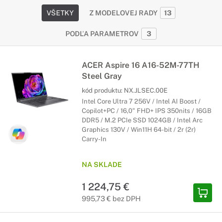
VŠETKY
Z MODELOVEJ RADY
13
PODĽA PARAMETROV
3
ACER Aspire 16 A16-52M-77TH
Steel Gray
kód produktu:
NX.JLSEC.00E
Intel Core Ultra 7 256V / Intel AI Boost /
Copilot+PC / 16,0" FHD+ IPS 350nits / 16GB
DDR5 / M.2 PCIe SSD 1024GB / Intel Arc
Graphics 130V / Win11H 64-bit / 2r (2r)
Carry-In
NA SKLADE
1 224,75 €
995,73 € bez DPH