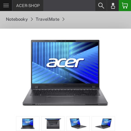
ACER-SHOP
Notebooky
TravelMate