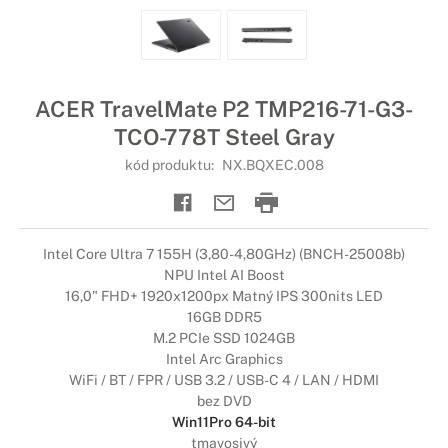
ACER TravelMate P2 TMP216-71-G3-
TCO-778T Steel Gray
kód produktu:
NX.BQXEC.008
Intel Core Ultra 7 155H (3,80-4,80GHz) (BNCH-25008b)
NPU Intel AI Boost
16,0" FHD+ 1920x1200px Matný IPS 300nits LED
16GB DDR5
M.2 PCIe SSD 1024GB
Intel Arc Graphics
WiFi / BT / FPR / USB 3.2 / USB-C 4 / LAN / HDMI
bez DVD
Win11Pro 64-bit
tmavosivý