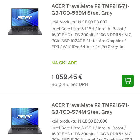
ACER TravelMate P2 TMP216-71-
G3-TCO-569M Steel Gray
kód produktu:
NX.BQXEC.007
Intel Core Ultra 5 125H / Intel AI Boost /
16,0" FHD+ IPS 300nits / 16GB DDR5 / M.2
PCIe SSD 1024GB / Intel Arc Graphics /
FPR / Win11Pro 64-bit / 2r (2r) Carry-In
NA SKLADE
1 059,45 €
861,34 € bez DPH
ACER TravelMate P2 TMP216-71-
G3-TCO-574M Steel Gray
kód produktu:
NX.BQXEC.006
Intel Core Ultra 5 125H / Intel AI Boost /
16,0" FHD+ IPS 300nits / 16GB DDR5 / M.2
PCIe SSD 512GB / Intel Arc Graphics / FPR