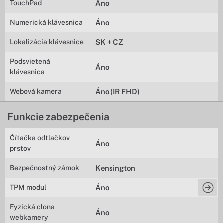
TouchPad
Áno
Numerická klávesnica
Áno
Lokalizácia klávesnice
SK + CZ
Podsvietená
Áno
klávesnica
Webová kamera
Áno (IR FHD)
Funkcie zabezpečenia
Čítačka odtlačkov
Áno
prstov
Bezpečnostný zámok
Kensington
TPM modul
Áno
Fyzická clona
Áno
webkamery