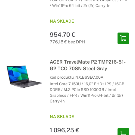
/ Win11Pro 64-bit / 2r (2r) Carry-In
NA SKLADE
954,70 €
776,18 € bez DPH
ACER TravelMate P2 TMP216-51-
G2-TCO-70SN Steel Gray
kód produktu:
NX.B6SEC.00A
Intel Core 7 150U / 16,0" FHD+ IPS / 16GB
DDR5 / M.2 PCIe SSD 1000GB / Intel
Graphics / FPR / Win11Pro 64-bit / 2r (2r)
Carry-In
NA SKLADE
1 096,25 €