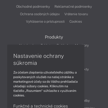
Obchodné podmienky
Reklamačné podmienky
Ochrana osobných údajov
Vrátenie tovaru
Vyhlásenie o prístupnosti
Cookies
Produkty
Notebooky
Tablety
Počítače
Monitory
Nastavenie ochrany
Články
súkromia
Obchodné informácie
Novinky
Produkty
Za účelom zlepšenia užívateľského zážitku a
Technológie
Videá
poskytovaných služieb na našej stránke a
marketingové účely sa do Vášho prehliadača
ukladajú súbory cookies. Kliknutím na
tlačidlo „Rozumiem“ súhlasíte s využívaním
Obsah
cookies.
Ako nakupovať
Možnosti doručenia a platby
Funkčné a technické cookies
Podpora a servis
Servisné služby
Cenník servisu