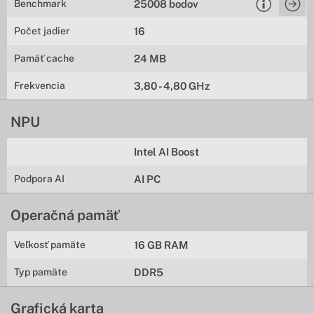
Benchmark
25008 bodov
Počet jadier
16
Pamäť cache
24 MB
Frekvencia
3,80 - 4,80 GHz
NPU
Intel AI Boost
Podpora AI
AI PC
Operačná pamäť
Veľkosť pamäte
16 GB RAM
Typ pamäte
DDR5
Grafická karta