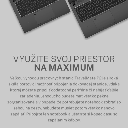
VYUŽITE SVOJ PRIESTOR
NA MAXIMUM
Veľkou výhodou pracovných staníc TravelMate P2 je široká
škála portov či možnosť pripojenia dokovacej stanice, vďaka
ktorej môžete pripojiť dodatočné periférie či nabíjať ďalšie
zariadenia. Jenoducho budete mať všetko pekne
zorganizované a v prípade, že potrebujete notebook zobrať so
sebou na cesty, nebudete musieť potom všetko nanovo
zapájať. Pripojíte len notebook a ušetríte si kopec času so
zapájaním káblov.