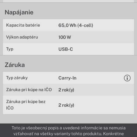
Napájanie
Kapacita batérie
65,0 Wh (4-cell)
Výkon adaptéru
100 W
Typ
USB-C
Záruka
Typ záruky
Carry-In
Záruka pri kúpe na IČO
2 rok(y)
Záruka pri kúpe bez
2 rok(y)
IČO
Toto je všeobecný popis a uvedené informácie sa nemusia
vzťahovať na všetky varianty tohto produktu. Konkrétne