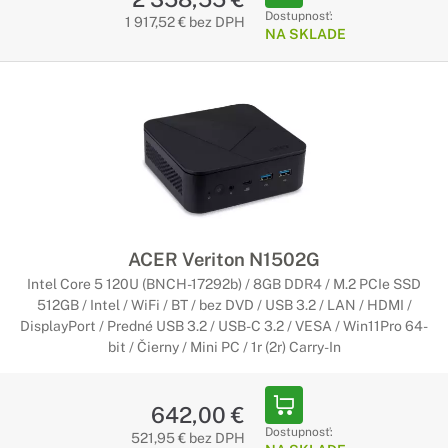
Dostupnosť:
1 917,52 € bez DPH
NA SKLADE
ACER Veriton N1502G
Intel Core 5 120U (BNCH-17292b) / 8GB DDR4 / M.2 PCIe SSD
512GB / Intel / WiFi / BT / bez DVD / USB 3.2 / LAN / HDMI /
DisplayPort / Predné USB 3.2 / USB-C 3.2 / VESA / Win11Pro 64-
bit / Čierny / Mini PC / 1r (2r) Carry-In
642,00 €
Dostupnosť:
521,95 € bez DPH