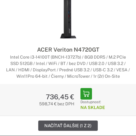
ACER Veriton N4720GT
Intel Core i3-14100T (BNCH-13727b) / 8GB DDR5 / M.2 PCIe
SSD 512GB / Intel / WiFi / BT / bez DVD / USB 2.0 / USB 3.2 /
LAN / HDMI / DisplayPort / Predné USB 3.2 / USB-C 3.2 / VESA /
Win11Pro 64-bit / Čierny / MicroTower / 1r (2r) On-Site
736,45 €
Dostupnosť:
598,74 € bez DPH
NA SKLADE
NAČÍTAŤ ĎALŠIE (1 Z 2)