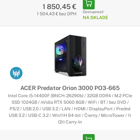
1 850,45 €
Dostupnosť:
1 504,43 € bez DPH
NA SKLADE
ACER Predator Orion 3000 PO3-665
Intel Core i5-14400F (BNCH-26290b) / 32GB DDR4 / M.2 PCIe
SSD 1024GB / nVidia RTX 5060 8GB / WiFi / BT / bez DVD /
PS/2 / USB 2.0 / USB 3.2 / LAN / HDMI / DisplayPort / Predné
USB 3.2 / USB-C 3.2 / Win11H 64-bit / Čierny / MicroTower / 1r
(2r) Carry-In