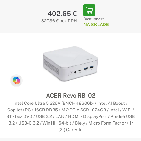
402,65 €
Dostupnosť:
327,36 € bez DPH
NA SKLADE
ACER Revo RB102
Intel Core Ultra 5 226V (BNCH-18606b) / Intel AI Boost /
Copilot+PC / 16GB DDR5 / M.2 PCIe SSD 1024GB / Intel / WiFi /
BT / bez DVD / USB 3.2 / LAN / HDMI / DisplayPort / Predné USB
3.2 / USB-C 3.2 / Win11H 64-bit / Biely / Micro Form Factor / 1r
(2r) Carry-In