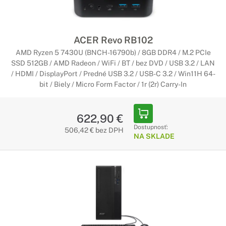
Počítače Acer Veriton
Neobmedzená produktivita - bez
kompromisov
ACER Revo RB102
Vysoký výkon počítačov Acer Veriton Vám umožní používať
AMD Ryzen 5 7430U (BNCH-16790b) / 8GB DDR4 / M.2 PCIe
všetky programy, ktoré potrebujte. Špičkové procesory Intel
SSD 512GB / AMD Radeon / WiFi / BT / bez DVD / USB 3.2 / LAN
Core a voliteľná grafická karta Nvidia Vám otvoria nové
/ HDMI / DisplayPort / Predné USB 3.2 / USB-C 3.2 / Win11H 64-
možnosti práce.
bit / Biely / Micro Form Factor / 1r (2r) Carry-In
Herné počítače Acer Predator
622,90 €
Maximálny zážitok z hrania hier
Dostupnosť:
506,42 € bez DPH
NA SKLADE
Počítače Predator sú to pravé pre každého hráča. Ukrývajú v
sebe tie najvýkonnejšie komponenty, vďaka ktorým viete hrať
bez obmedzenia na maximálnych detailoch.
Domáce počítače Acer
Pre každodenné použitie v domácnosti