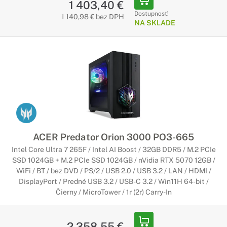
1 403,40 €
Dostupnosť:
1 140,98 € bez DPH
NA SKLADE
ACER Predator Orion 3000 PO3-665
Intel Core Ultra 7 265F / Intel AI Boost / 32GB DDR5 / M.2 PCIe
SSD 1024GB + M.2 PCIe SSD 1024GB / nVidia RTX 5070 12GB /
WiFi / BT / bez DVD / PS/2 / USB 2.0 / USB 3.2 / LAN / HDMI /
DisplayPort / Predné USB 3.2 / USB-C 3.2 / Win11H 64-bit /
Čierny / MicroTower / 1r (2r) Carry-In
2 358,55 €