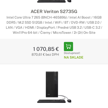
Objavte počítače Acer, ktoré sú ako stvorené pre nenáročné
použitie v domácnosti. Či už potrebujete surfovať po
ACER Veriton S2735G
internete, upravovať dokumenty alebo sledovať filmy, tieto
počítače sú pre Vás to pravé.
Intel Core Ultra 7 265 (BNCH-46589b) / Intel AI Boost / 16GB
DDR5 / M.2 SSD 512GB / Intel / WiFi / BT / DVD-RW / USB 2.0 /
LAN / VGA / HDMI / DisplayPort / Predné USB 3.2 / USB-C 3.2 /
Herné počítače Acer
Win11Pro 64-bit / Čierny / MicroTower / 2r (2r) On-Site
Maximálny pôžitok z hrania
Herné počítače Acer ponúkajú všetko, po čom hráči
1 070,85 €
počítačových hier môžu túžiť. Tieto kvalité herné stroje sú
Dostupnosť:
870,61 € bez DPH
vybavené tými najlepšími komponentami a najmodernejšími
NA SKLADE
technológiami, aby priniesli ten maximálny zážitok z hrania.
Pracovné počítače Acer
Stvorené pre maximálnu produktivitu
Pracovné počítače Acer v sebe obsahujú všetko, aby
excelentne zapadli do Vášho pracovného prostredia a zvýšili
efektivitu práce. Nechajte technológie Acer aby Vás posunuli
ďalej.