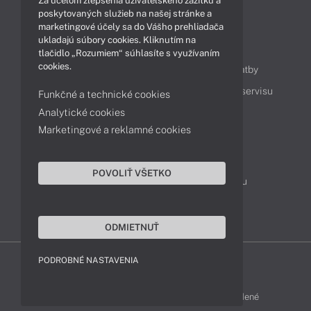
Za účelom zlepšenia užívateľského zážitku a
Technológie
Videá
poskytovaných služieb na našej stránke a
marketingové účely sa do Vášho prehliadača
ukladajú súbory cookies. Kliknutím na
Obsah
tlačidlo „Rozumiem“ súhlasíte s využívaním
cookies.
Ako nakupovať
Možnosti doručenia a platby
Podpora a servis
Servisné služby
Cenník servisu
Funkčné a technické cookies
Analytické cookies
Marketingové a reklamné cookies
Kontakty
043 4224 771
Obchodné oddelenie
POVOLIŤ VŠETKO
Servisné oddelenie
Reklamácia tovaru
TeamViewer (vzdialená podpora)
ODMIETNUŤ
PODROBNÉ NASTAVENIA
ACER-SHOP © 2011 - 2026 Všetky práva vyhradené