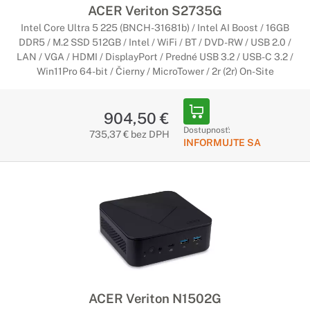
ACER Veriton S2735G
Počítače Acer s Copilot+ PC
Intel Core Ultra 5 225 (BNCH-31681b) / Intel AI Boost / 16GB
DDR5 / M.2 SSD 512GB / Intel / WiFi / BT / DVD-RW / USB 2.0 /
Začína nová éra umelej inteligencie
LAN / VGA / HDMI / DisplayPort / Predné USB 3.2 / USB-C 3.2 /
Win11Pro 64-bit / Čierny / MicroTower / 2r (2r) On-Site
Najrýchlejšie a najinteligentnejšie počítače so systémom
Windows v históri. Počítače Copilot+ sú vybavené najnovšími
nástrojmi umelej inteligencie, ktoré urýchľujú vašu
904,50 €
produktivitu a kreativitu.
Dostupnosť:
735,37 € bez DPH
INFORMUJTE SA
ACER Veriton N1502G