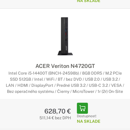
NA SKLADE
ACER Veriton N4720GT
Intel Core i5-14400T (BNCH-24598b) / 8GB DDR5 / M.2 PCIe
SSD 512GB / Intel / WiFi / BT / bez DVD / USB 2.0 / USB 3.2 /
LAN / HDMI / DisplayPort / Predné USB 3.2 / USB-C 3.2 / VESA /
Bez operačného systému / Čierny / MicroTower / 1r (2r) On-Site
628,70 €
Dostupnosť:
511,14 € bez DPH
NA SKLADE