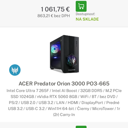
1 061,75 €
Dostupnosť:
863,21 € bez DPH
NA SKLADE
ACER Predator Orion 3000 PO3-665
Intel Core Ultra 7 265F / Intel AI Boost / 32GB DDR5 / M.2 PCIe
SSD 1024GB / nVidia RTX 5060 8GB / WiFi / BT / bez DVD /
PS/2 / USB 2.0 / USB 3.2 / LAN / HDMI / DisplayPort / Predné
USB 3.2 / USB-C 3.2 / Win11H 64-bit / Čierny / MicroTower / 1r
(2r) Carry-In