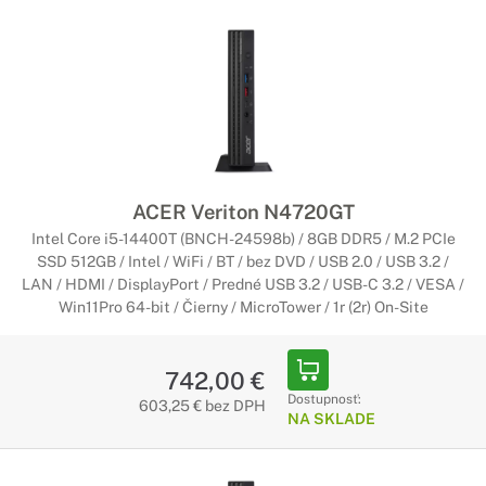
ACER Veriton N4720GT
Intel Core i5-14400T (BNCH-24598b) / 8GB DDR5 / M.2 PCIe
SSD 512GB / Intel / WiFi / BT / bez DVD / USB 2.0 / USB 3.2 /
LAN / HDMI / DisplayPort / Predné USB 3.2 / USB-C 3.2 / VESA /
Win11Pro 64-bit / Čierny / MicroTower / 1r (2r) On-Site
742,00 €
Dostupnosť:
603,25 € bez DPH
NA SKLADE