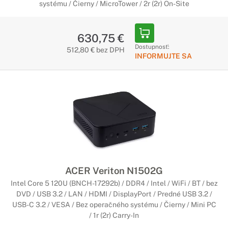
systému / Čierny / MicroTower / 2r (2r) On-Site
630,75 €
Dostupnosť:
512,80 € bez DPH
INFORMUJTE SA
ACER Veriton N1502G
Intel Core 5 120U (BNCH-17292b) / DDR4 / Intel / WiFi / BT / bez
DVD / USB 3.2 / LAN / HDMI / DisplayPort / Predné USB 3.2 /
USB-C 3.2 / VESA / Bez operačného systému / Čierny / Mini PC
/ 1r (2r) Carry-In