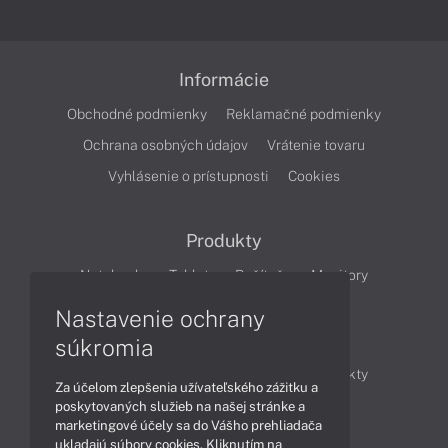
Informácie
Obchodné podmienky
Reklamačné podmienky
Ochrana osobných údajov
Vrátenie tovaru
Vyhlásenie o prístupnosti
Cookies
Produkty
Notebooky
Tablety
Počítače
Monitory
Nastavenie ochrany
Články
súkromia
Obchodné informácie
Novinky
Produkty
Za účelom zlepšenia užívateľského zážitku a
Technológie
Videá
poskytovaných služieb na našej stránke a
marketingové účely sa do Vášho prehliadača
ukladajú súbory cookies. Kliknutím na