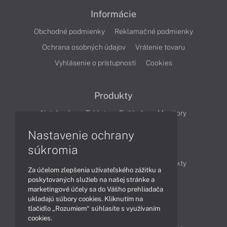
Informácie
Obchodné podmienky
Reklamačné podmienky
Ochrana osobných údajov
Vrátenie tovaru
Vyhlásenie o prístupnosti
Cookies
Produkty
Notebooky
Tablety
Počítače
Monitory
Nastavenie ochrany
Články
súkromia
Obchodné informácie
Novinky
Produkty
Za účelom zlepšenia užívateľského zážitku a
Technológie
Videá
poskytovaných služieb na našej stránke a
marketingové účely sa do Vášho prehliadača
ukladajú súbory cookies. Kliknutím na
tlačidlo „Rozumiem“ súhlasíte s využívaním
Obsah
cookies.