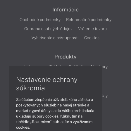
Informácie
Obchodné podmienky
Reklamačné podmienky
Ochrana osobných údajov
Vrátenie tovaru
Vyhlásenie o prístupnosti
Cookies
Produkty
Notebooky
Tablety
Počítače
Monitory
Nastavenie ochrany
Články
súkromia
Obchodné informácie
Novinky
Produkty
Za účelom zlepšenia užívateľského zážitku a
Technológie
Videá
poskytovaných služieb na našej stránke a
marketingové účely sa do Vášho prehliadača
ukladajú súbory cookies. Kliknutím na
tlačidlo „Rozumiem“ súhlasíte s využívaním
Obsah
cookies.