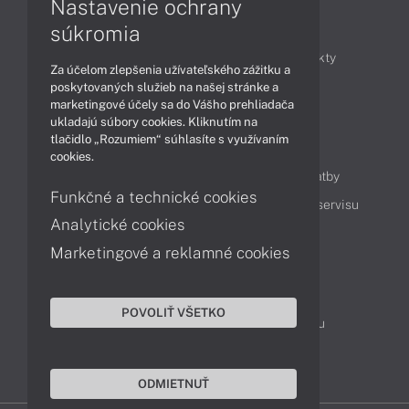
Nastavenie ochrany
Články
súkromia
Obchodné informácie
Novinky
Produkty
Za účelom zlepšenia užívateľského zážitku a
Technológie
Videá
poskytovaných služieb na našej stránke a
marketingové účely sa do Vášho prehliadača
ukladajú súbory cookies. Kliknutím na
tlačidlo „Rozumiem“ súhlasíte s využívaním
Obsah
cookies.
Ako nakupovať
Možnosti doručenia a platby
Funkčné a technické cookies
Podpora a servis
Servisné služby
Cenník servisu
Analytické cookies
Marketingové a reklamné cookies
Kontakty
043 4224 771
Obchodné oddelenie
POVOLIŤ VŠETKO
Servisné oddelenie
Reklamácia tovaru
TeamViewer (vzdialená podpora)
ODMIETNUŤ