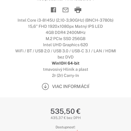
Intel Core i3-8145U (2,10-3,90GHz) (BNCH-3780b)
15,6" FHD 1920x1080px Matný IPS LED
4GB DDR4 2400MHz
M.2 PCIe SSD 256GB
Intel UHD Graphics 620
WiFi / BT / USB 2.0 / USB 3.0 / USB-C 3.1 / LAN / HDMI
bez DVD
Win10H 64-bit
tmavosivý Hliník a plast
2r (2r) Carry-In
VIAC INFORMÁCIÍ
535,50 €
435,37 € bez DPH
Dostupnosť: