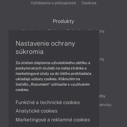
Vyhlásenie o prístupnosti
Cookies
Produkty
Notebooky
Tablety
Počítače
Monitory
Nastavenie ochrany
Články
súkromia
Obchodné informácie
Novinky
Produkty
Za účelom zlepšenia užívateľského zážitku a
Technológie
Videá
poskytovaných služieb na našej stránke a
marketingové účely sa do Vášho prehliadača
ukladajú súbory cookies. Kliknutím na
tlačidlo „Rozumiem“ súhlasíte s využívaním
Obsah
cookies.
Ako nakupovať
Možnosti doručenia a platby
Funkčné a technické cookies
Podpora a servis
Servisné služby
Cenník servisu
Analytické cookies
Marketingové a reklamné cookies
Kontakty