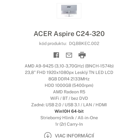
ACER Aspire C24-320
kód produktu:
DQ.BBKEC.002
AMD A9-9425 (3,10-3,70GHz) (BNCH-1574b)
23,8" FHD 1920x1080px Lesklý TN LED LCD
8GB DDR4 2133MHz
HDD 1000GB (5400rpm)
AMD Radeon R5
WiFi / BT / bez DVD
Zadné: USB 2.0 / USB 3.1 / LAN / HDMI
Win10H 64-bit
Strieborný Hliník / All-in-One
1r (2r) Carry-In
VIAC INFORMÁCIÍ