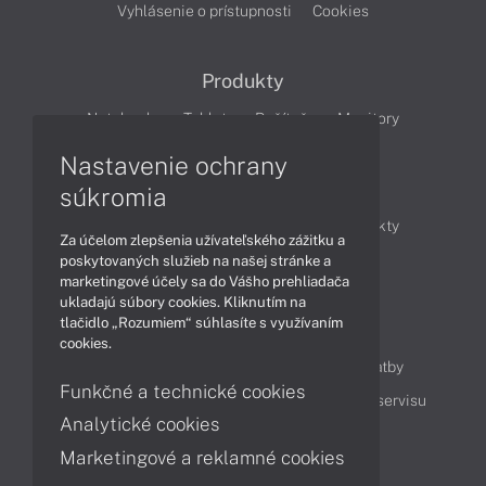
Vyhlásenie o prístupnosti
Cookies
Produkty
Notebooky
Tablety
Počítače
Monitory
Nastavenie ochrany
Články
súkromia
Obchodné informácie
Novinky
Produkty
Za účelom zlepšenia užívateľského zážitku a
Technológie
Videá
poskytovaných služieb na našej stránke a
marketingové účely sa do Vášho prehliadača
ukladajú súbory cookies. Kliknutím na
tlačidlo „Rozumiem“ súhlasíte s využívaním
Obsah
cookies.
Ako nakupovať
Možnosti doručenia a platby
Funkčné a technické cookies
Podpora a servis
Servisné služby
Cenník servisu
Analytické cookies
Marketingové a reklamné cookies
Kontakty