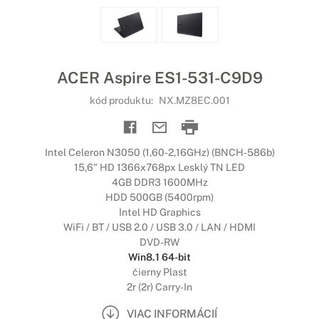
ACER Aspire ES1-531-C9D9
kód produktu:
NX.MZ8EC.001
Intel Celeron N3050 (1,60-2,16GHz) (BNCH-586b)
15,6" HD 1366x768px Lesklý TN LED
4GB DDR3 1600MHz
HDD 500GB (5400rpm)
Intel HD Graphics
WiFi / BT / USB 2.0 / USB 3.0 / LAN / HDMI
DVD-RW
Win8.1 64-bit
čierny Plast
2r (2r) Carry-In
VIAC INFORMÁCIÍ