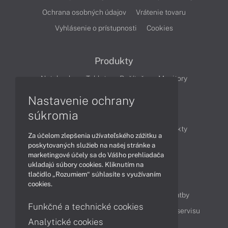
Ochrana osobných údajov
Vrátenie tovaru
Vyhlásenie o prístupnosti
Cookies
Produkty
Notebooky
Tablety
Počítače
Monitory
Nastavenie ochrany
Články
súkromia
Obchodné informácie
Novinky
Produkty
Za účelom zlepšenia užívateľského zážitku a
Technológie
Videá
poskytovaných služieb na našej stránke a
marketingové účely sa do Vášho prehliadača
ukladajú súbory cookies. Kliknutím na
tlačidlo „Rozumiem“ súhlasíte s využívaním
Obsah
cookies.
Ako nakupovať
Možnosti doručenia a platby
Funkčné a technické cookies
Podpora a servis
Servisné služby
Cenník servisu
Analytické cookies