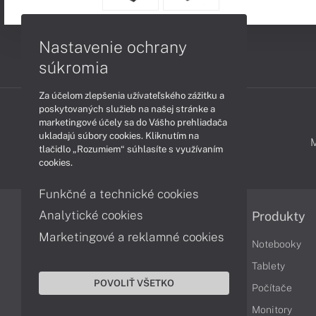
Nastavenie ochrany
súkromia
Za účelom zlepšenia užívateľského zážitku a
poskytovaných služieb na našej stránke a
marketingové účely sa do Vášho prehliadača
ukladajú súbory cookies. Kliknutím na
PODPORA A SERVIS
tlačidlo „Rozumiem“ súhlasíte s využívaním
cookies.
Funkčné a technické cookies
Analytické cookies
Informácie
Produkty
Marketingové a reklamné cookies
Obchodné podmienky
Notebooky
Reklamačné podmienky
Tablety
POVOLIŤ VŠETKO
Ochrana osobných údajov
Počítače
Vrátenie tovaru
Monitory