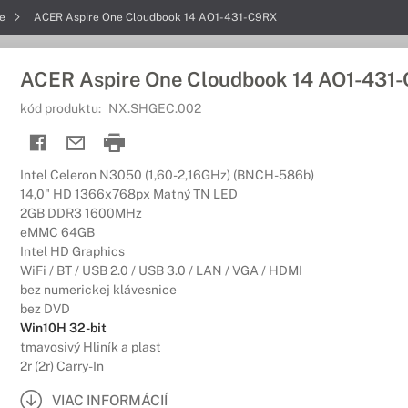
re
ACER Aspire One Cloudbook 14 AO1-431-C9RX
ACER Aspire One Cloudbook 14 AO1-431
kód produktu:
NX.SHGEC.002
Intel Celeron N3050 (1,60-2,16GHz) (BNCH-586b)
14,0" HD 1366x768px Matný TN LED
2GB DDR3 1600MHz
eMMC 64GB
Intel HD Graphics
WiFi / BT / USB 2.0 / USB 3.0 / LAN / VGA / HDMI
bez numerickej klávesnice
bez DVD
Win10H 32-bit
tmavosivý Hliník a plast
2r (2r) Carry-In
VIAC INFORMÁCIÍ