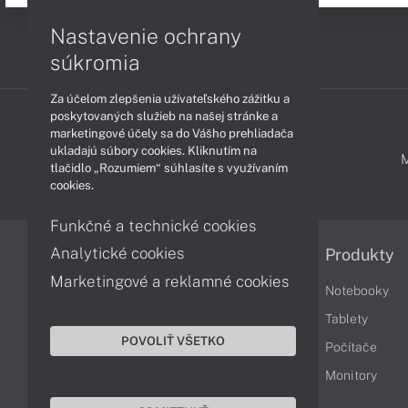
Nastavenie ochrany
súkromia
Za účelom zlepšenia užívateľského zážitku a
poskytovaných služieb na našej stránke a
marketingové účely sa do Vášho prehliadača
ukladajú súbory cookies. Kliknutím na
PODPORA A SERVIS
tlačidlo „Rozumiem“ súhlasíte s využívaním
cookies.
Funkčné a technické cookies
Analytické cookies
Informácie
Produkty
Marketingové a reklamné cookies
Obchodné podmienky
Notebooky
Reklamačné podmienky
Tablety
POVOLIŤ VŠETKO
Ochrana osobných údajov
Počítače
Vrátenie tovaru
Monitory
Vyhlásenie o prístupnosti