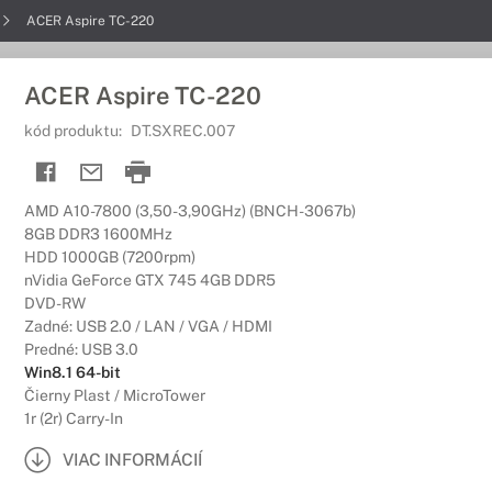
ACER Aspire TC-220
ACER Aspire TC-220
kód produktu:
DT.SXREC.007
AMD A10-7800 (3,50-3,90GHz) (BNCH-3067b)
8GB DDR3 1600MHz
HDD 1000GB (7200rpm)
nVidia GeForce GTX 745 4GB DDR5
DVD-RW
Zadné: USB 2.0 / LAN / VGA / HDMI
Predné: USB 3.0
Win8.1 64-bit
Čierny Plast / MicroTower
1r (2r) Carry-In
VIAC INFORMÁCIÍ